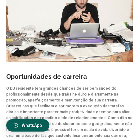
Oportunidades de carreira
O DJ residente tem grandes chances de ser bem sucedido
profissionalmente desde que trabalhe duro e diariamente na
promoção, aperfeiçoamento e manutenção de sua carreira.
Criar rotinas que facilitem e aprimorem a execução das tarefas
diárias é importante para ter mais produtividade e tempo para afiar
as habilidades e expandir o ciclo de relacionamentos. Como dito no
início, o DJ residente vai se deslocar pouco e geograficamente não
WhatsApp
terá muito alcance, mas é possível ter um estilo de vida divertido e
criar uma base de fãs que sustente financeiramente sua carreira,